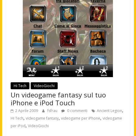
Hi Tech
VideoGiochi
Un videogame fantasy sul tuo
iPhone e iPod Touch
,
2 Aprile 2009
fsfrau
0 commenti
Ancient Legion
,
,
,
Hi Tech
videogame fantasy
videogame per iPhone
videogame
,
per iPod
VideoGiochi