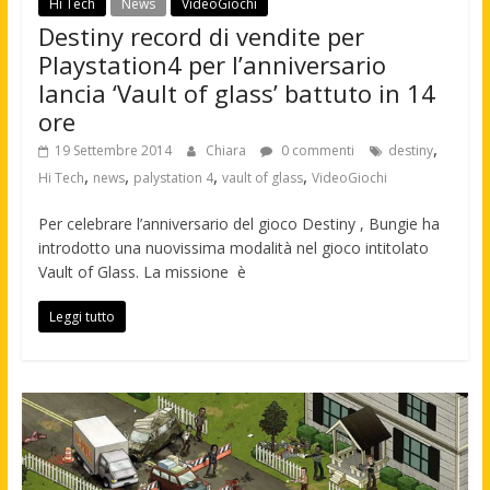
Hi Tech
News
VideoGiochi
Destiny record di vendite per
Playstation4 per l’anniversario
lancia ‘Vault of glass’ battuto in 14
ore
,
19 Settembre 2014
Chiara
0 commenti
destiny
,
,
,
,
Hi Tech
news
palystation 4
vault of glass
VideoGiochi
Per celebrare l’anniversario del gioco Destiny , Bungie ha
introdotto una nuovissima modalità nel gioco intitolato
Vault of Glass. La missione è
Leggi tutto