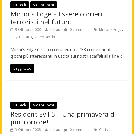
Hi Tech
VideoGiochi
Mirror’s Edge – Essere corrieri
terroristi nel futuro
,
9 Ottobre 2008
fsfrau
0 commenti
Mirror's Edge
,
Playstation 3
VideoGiochi
Mirror’s Edge è stato considerato all’E3 come uno dei
giochi più interessanti in uscita sui nostri scaffali alla fine di
Leggi tutto
Hi Tech
VideoGiochi
Resident Evil 5 – Una primavera di
puro orrore!
3 Ottobre 2008
fsfrau
0 commenti
Chris