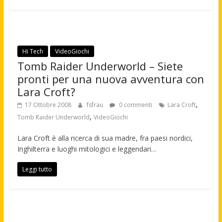
Hi Tech
VideoGiochi
Tomb Raider Underworld – Siete
pronti per una nuova avventura con
Lara Croft?
,
17 Ottobre 2008
fsfrau
0 commenti
Lara Croft
,
Tomb Raider Underworld
VideoGiochi
Lara Croft è alla ricerca di sua madre, fra paesi nordici,
Inghilterra e luoghi mitologici e leggendari…
Leggi tutto