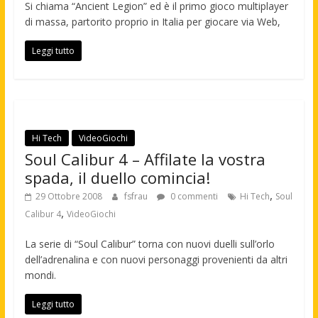
Si chiama “Ancient Legion” ed è il primo gioco multiplayer
di massa, partorito proprio in Italia per giocare via Web,
Leggi tutto
Hi Tech
VideoGiochi
Soul Calibur 4 – Affilate la vostra
spada, il duello comincia!
,
29 Ottobre 2008
fsfrau
0 commenti
Hi Tech
Soul
,
Calibur 4
VideoGiochi
La serie di “Soul Calibur” torna con nuovi duelli sull’orlo
dell’adrenalina e con nuovi personaggi provenienti da altri
mondi.
Leggi tutto