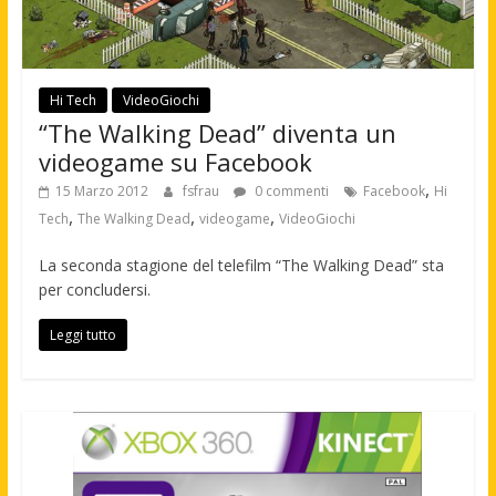
Hi Tech
VideoGiochi
“The Walking Dead” diventa un
videogame su Facebook
,
15 Marzo 2012
fsfrau
0 commenti
Facebook
Hi
,
,
,
Tech
The Walking Dead
videogame
VideoGiochi
La seconda stagione del telefilm “The Walking Dead” sta
per concludersi.
Leggi tutto