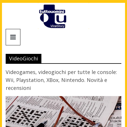
Salta
al
contenuto
Tuttouomini
News,
Tv,
VideoGiochi
Cinema,
Motori,
Videogames, videogiochi per tutte le console:
gay
Wii, Playstation, XBox, Nintendo. Novità e
news
recensioni
e
la
moda
maschile