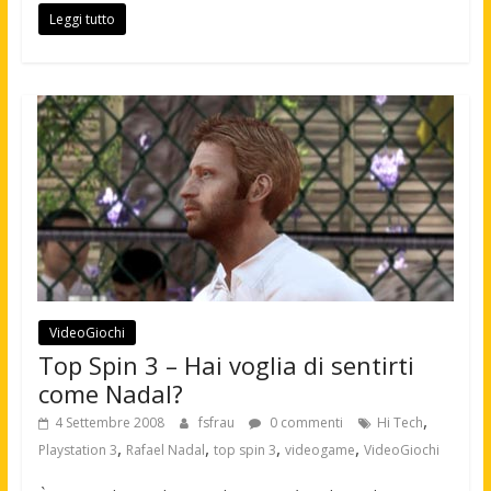
Leggi tutto
VideoGiochi
Top Spin 3 – Hai voglia di sentirti
come Nadal?
,
4 Settembre 2008
fsfrau
0 commenti
Hi Tech
,
,
,
,
Playstation 3
Rafael Nadal
top spin 3
videogame
VideoGiochi