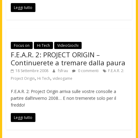
Leggi tutto
Focus on
Hi Tech
VideoGiochi
F.E.A.R. 2: PROJECT ORIGIN –
Continuerete a tremare dalla paura
18 Settembre 2008
fsfrau
0 commenti
F.E.A.R. 2:
,
,
Project Origin
Hi Tech
videogame
F.E.A.R. 2: Project Origin arriva sulle vostre consolle a
partire dall’inverno 2008… E non tremerete solo per il
freddo!
Leggi tutto