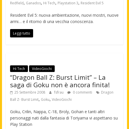
,
,
,
,
Redfield
Ganados
Hi Tech
Playstation 3
Resident Evil 5
Resident Evil 5: nuova ambientazione, nuovi mostri, nuove
armi… e il ritorno di una vecchia conoscenza.
Leggi tutto
Hi Tech
VideoGiochi
“Dragon Ball Z: Burst Limit” – La
saga di Goku non è ancora finita!
25 Settembre 2008
fsfrau
0 commenti
Dragon
,
,
Ball Z- Burst Limit
Goku
VideoGiochi
Goku, Crilin, Nappa, C-18, Broly, Gohan e tanti altri
personaggi nati dalla fantasia di Toriyama vi aspettano su
Play Station