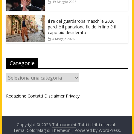
19 Maggio 2026
Il re del guardaroba maschile 2026:
perché il pantalone fluido in lino è il
capo più desiderato
4 Maggio 2026
Categorie
Categorie
Redazione
Contatti
Disclaimer
Privacy
Copyright © 2026
Tuttouomini
. Tutti i diritti riservati.
Tema: ColorMag di
ThemeGrill
. Powered by
WordPress
.