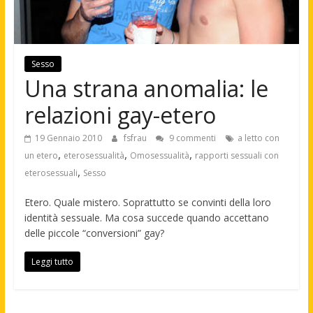
Sesso
Una strana anomalia: le
relazioni gay-etero
19 Gennaio 2010
fsfrau
9 commenti
a letto con
,
,
,
un etero
eterosessualità
Omosessualità
rapporti sessuali con
,
eterosessuali
Sesso
Etero. Quale mistero. Soprattutto se convinti della loro
identità sessuale. Ma cosa succede quando accettano
delle piccole “conversioni” gay?
Leggi tutto