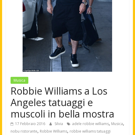
Musica
Robbie Williams a Los
Angeles tatuaggi e
muscoli in bella mostra
,
,
17 Febbraio 2016
Silvia
adele robbie williams
Musica
,
,
nobu ristorante
Robbie Williams
robbie williams tatuaggi