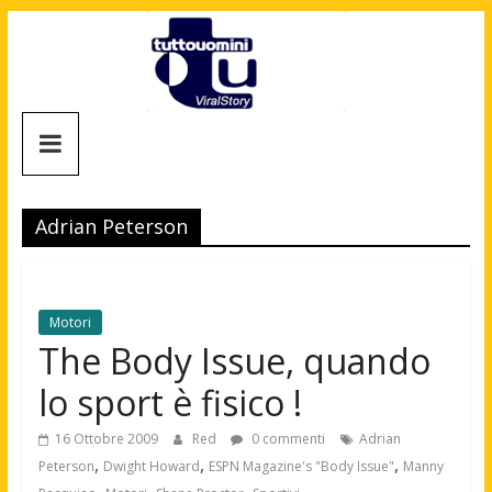
Salta
al
contenuto
Tuttouomini
News,
Tv,
Adrian Peterson
Cinema,
Motori,
gay
news
Motori
e
The Body Issue, quando
la
lo sport è fisico !
moda
maschile
16 Ottobre 2009
Red
0 commenti
Adrian
,
,
,
Peterson
Dwight Howard
ESPN Magazine's "Body Issue"
Manny