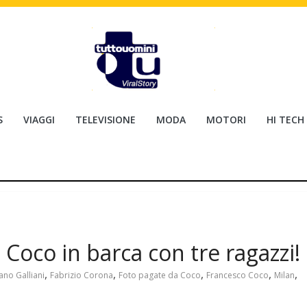
S
VIAGGI
TELEVISIONE
MODA
MOTORI
HI TECH
 Coco in barca con tre ragazzi!
,
,
,
,
,
ano Galliani
Fabrizio Corona
Foto pagate da Coco
Francesco Coco
Milan