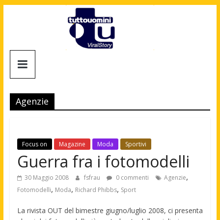
Salta
al
contenuto
Tuttouomini
News,
Tv,
Agenzie
Cinema,
Motori,
gay
news
Focus on
Magazine
Moda
Sportivi
e
Guerra fra i fotomodelli
la
moda
,
30 Maggio 2008
fsfrau
0 commenti
Agenzie
maschile
,
,
,
Fotomodelli
Moda
Richard Phibbs
Sport
La rivista OUT del bimestre giugno/luglio 2008, ci presenta