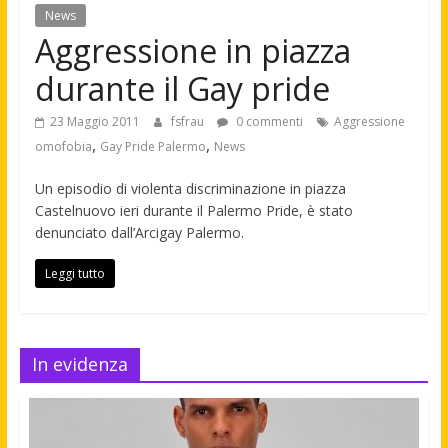
News
Aggressione in piazza
durante il Gay pride
23 Maggio 2011
fsfrau
0 commenti
Aggressione
,
,
omofobia
Gay Pride Palermo
News
Un episodio di violenta discriminazione in piazza
Castelnuovo ieri durante il Palermo Pride, è stato
denunciato dall’Arcigay Palermo.
Leggi tutto
In evidenza