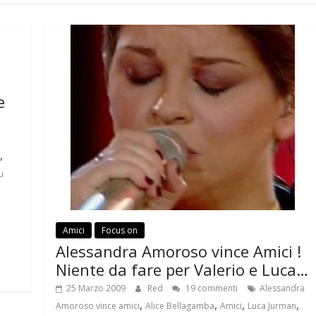
e
,
u
Amici
Focus on
Alessandra Amoroso vince Amici !
Niente da fare per Valerio e Luca…
25 Marzo 2009
Red
19 commenti
Alessandra
,
,
,
,
Amoroso vince amici
Alice Bellagamba
Amici
Luca Jurman