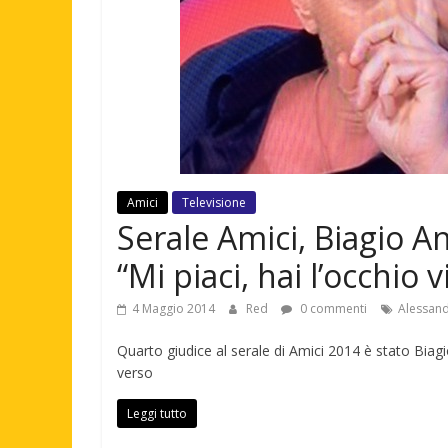
Amici
Televisione
Serale Amici, Biagio 
“Mi piaci, hai l’occhio 
4 Maggio 2014
Red
0 commenti
Alessand
Quarto giudice al serale di Amici 2014 è stato Bia
verso
Leggi tutto