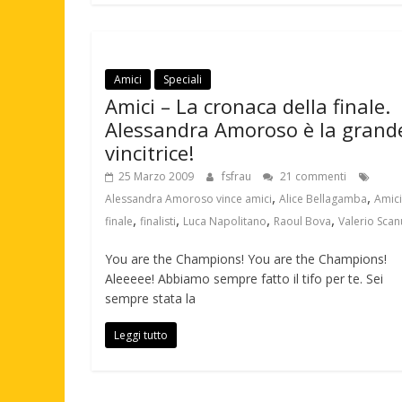
Amici
Speciali
Amici – La cronaca della finale.
Alessandra Amoroso è la grand
vincitrice!
25 Marzo 2009
fsfrau
21 commenti
,
,
Alessandra Amoroso vince amici
Alice Bellagamba
Amici
,
,
,
,
finale
finalisti
Luca Napolitano
Raoul Bova
Valerio Scan
You are the Champions! You are the Champions!
Aleeeee! Abbiamo sempre fatto il tifo per te. Sei
sempre stata la
Leggi tutto