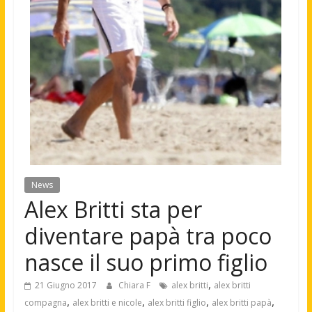
News
Alex Britti sta per
diventare papà tra poco
nasce il suo primo figlio
,
21 Giugno 2017
Chiara F
alex britti
alex britti
,
,
,
,
compagna
alex britti e nicole
alex britti figlio
alex britti papà