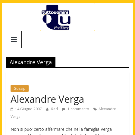
Salta
al
contenuto
Tuttouomini
News,
Tv,
Alexandre Verga
Cinema,
Motori,
gay
news
Gossip
e
Alexandre Verga
la
moda
14 Giugno 2007
Red
1 commento
Alexandre
maschile
Verga
Non si puo’ certo affermare che nella famiglia Verga