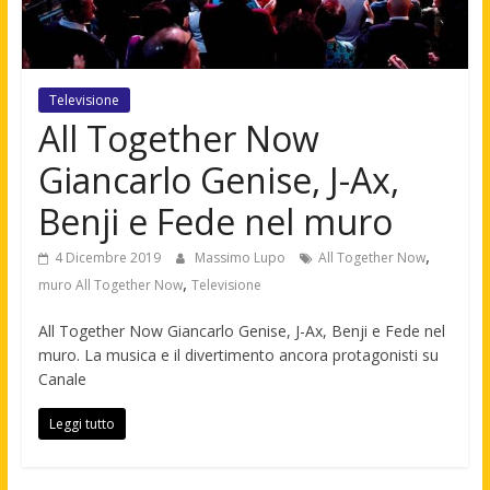
Televisione
All Together Now
Giancarlo Genise, J-Ax,
Benji e Fede nel muro
,
4 Dicembre 2019
Massimo Lupo
All Together Now
,
muro All Together Now
Televisione
All Together Now Giancarlo Genise, J-Ax, Benji e Fede nel
muro. La musica e il divertimento ancora protagonisti su
Canale
Leggi tutto