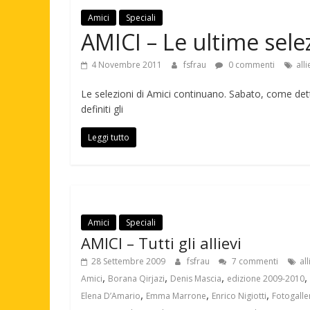
Amici
Speciali
AMICI – Le ultime sele
4 Novembre 2011
fsfrau
0 commenti
alli
Le selezioni di Amici continuano. Sabato, come detto
definiti gli
Leggi tutto
Amici
Speciali
AMICI – Tutti gli allievi
28 Settembre 2009
fsfrau
7 commenti
all
,
,
,
,
Amici
Borana Qirjazi
Denis Mascia
edizione 2009-2010
,
,
,
Elena D’Amario
Emma Marrone
Enrico Nigiotti
Fotogalle