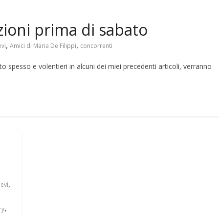
zioni prima di sabato
,
,
evi
Amici di Maria De Filippi
concorrenti
 spesso e volentieri in alcuni dei miei precedenti articoli, verranno
,
ievi
,
ry