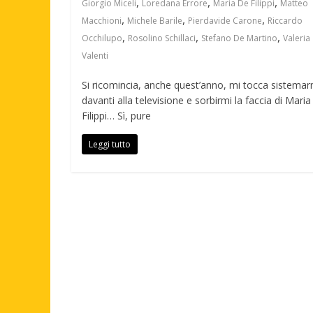
,
,
,
Giorgio Miceli
Loredana Errore
Maria De Filippi
Matteo
,
,
,
Macchioni
Michele Barile
Pierdavide Carone
Riccardo
,
,
,
Occhilupo
Rosolino Schillaci
Stefano De Martino
Valeria
Valenti
Si ricomincia, anche quest’anno, mi tocca sistemar
davanti alla televisione e sorbirmi la faccia di Mari
Filippi… Sì, pure
Leggi tutto