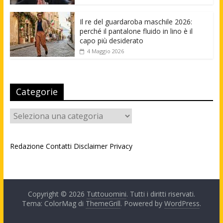
Il re del guardaroba maschile 2026:
perché il pantalone fluido in lino è il
capo più desiderato
4 Maggio 2026
Categorie
Categorie
Redazione
Contatti
Disclaimer
Privacy
Copyright © 2026
Tuttouomini
. Tutti i diritti riservati.
Tema: ColorMag di
ThemeGrill
. Powered by
WordPress
.