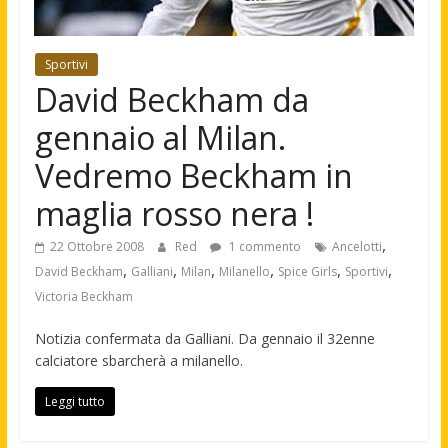
Sportivi
David Beckham da
gennaio al Milan.
Vedremo Beckham in
maglia rosso nera !
,
22 Ottobre 2008
Red
1 commento
Ancelotti
,
,
,
,
,
,
David Beckham
Galliani
Milan
Milanello
Spice Girls
Sportivi
Victoria Beckham
Notizia confermata da Galliani. Da gennaio il 32enne
calciatore sbarcherà a milanello.
Leggi tutto