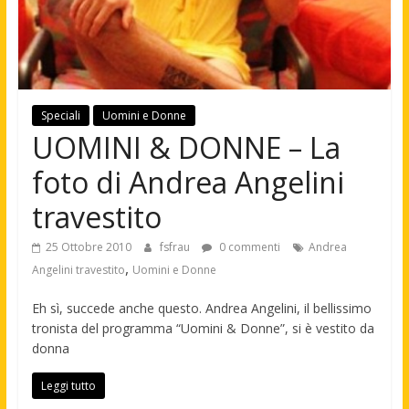
Speciali
Uomini e Donne
UOMINI & DONNE – La
foto di Andrea Angelini
travestito
25 Ottobre 2010
fsfrau
0 commenti
Andrea
,
Angelini travestito
Uomini e Donne
Eh sì, succede anche questo. Andrea Angelini, il bellissimo
tronista del programma “Uomini & Donne”, si è vestito da
donna
Leggi tutto