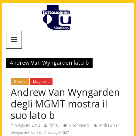
Salta
al
contenuto
Tuttouomini
News,
Tv,
Andrew Van Wyngarden lato b
Cinema,
Motori,
gay
Gossip
Magazine
news
Andrew Van Wyngarden
e
degli MGMT mostra il
la
moda
suo lato b
maschile
9 Agosto 2012
fsfrau
0 commenti
Andrew Van
,
,
Wyngarden lato b
Gossip
MGMT