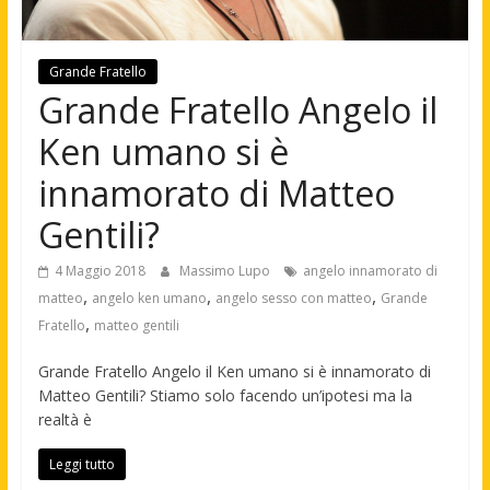
Grande Fratello
Grande Fratello Angelo il
Ken umano si è
innamorato di Matteo
Gentili?
4 Maggio 2018
Massimo Lupo
angelo innamorato di
,
,
,
matteo
angelo ken umano
angelo sesso con matteo
Grande
,
Fratello
matteo gentili
Grande Fratello Angelo il Ken umano si è innamorato di
Matteo Gentili? Stiamo solo facendo un’ipotesi ma la
realtà è
Leggi tutto