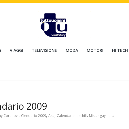
S
VIAGGI
TELEVISIONE
MODA
MOTORI
HI TECH
endario 2009
,
,
,
y Cortinovis Clendario 2009
Asa
Calendari maschili
Mister gay italia