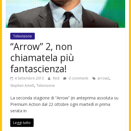
Televisione
“Arrow” 2, non
chiamatela più
fantascienza!
,
4 Settembre 2013
Red
0 commenti
arrow2
,
Stephen Amell
Televisione
La seconda stagione di “Arrow” (in anteprima assoluta su
Premium Action dal 22 ottobre ogni martedì in prima
serata in
Leggi tutto