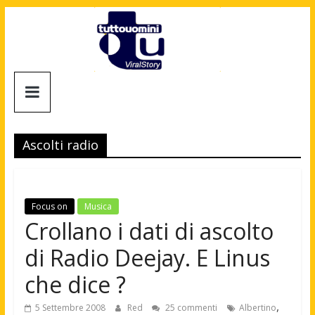
Salta
al
contenuto
Tuttouomini
News,
Tv,
Ascolti radio
Cinema,
Motori,
gay
news
Focus on
Musica
e
Crollano i dati di ascolto
la
di Radio Deejay. E Linus
moda
maschile
che dice ?
,
5 Settembre 2008
Red
25 commenti
Albertino