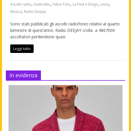
,
,
,
,
,
Ascolti radio
Audiradio
Fabio Folo
La Pina e Diego
Linus
,
Musica
Radio DeeJay
Sono stati pubblicati gli ascolti radiofonici relativi al quarto
bimestre di quest’anno. Radio DEEJAY crolla a 4867000
ascoltatori perdendone quasi
Leggi tutto
In evidenza