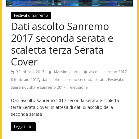
Festival di Sanremo
Dati ascolto Sanremo
2017 seconda serata e
scaletta terza Serata
Cover
9 Febbraio 2017
Massimo Lupo
ascolti sanremo 2017
,
,
8 febbraio 2017
dati acolto sanremo seconda serata
Festival di
,
,
Sanremo
share sanremo 2017
Televisione
Dati ascolto Sanremo 2017 seconda serata e scaletta
terza Serata Cover. In attesa di dati di ascolto della
seconda serata
Leggi tutto