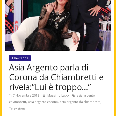
Televisione
Asia Argento parla di
Corona da Chiambretti e
rivela:”Lui è troppo…”
7 Novembre 2018
Massimo Lupo
asia argento
,
,
,
chiambretti
asia argento corona
asia argento da chiambretti
Televisione