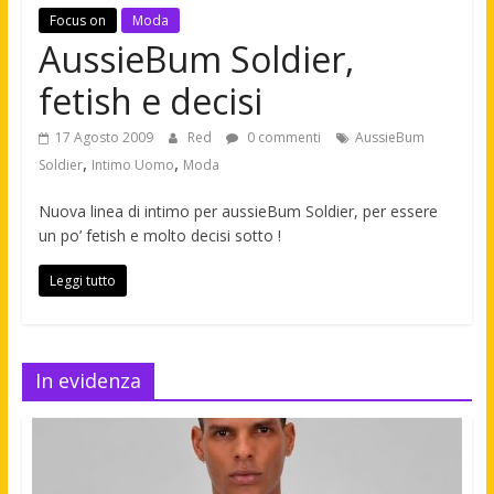
Focus on
Moda
AussieBum Soldier,
fetish e decisi
17 Agosto 2009
Red
0 commenti
AussieBum
,
,
Soldier
Intimo Uomo
Moda
Nuova linea di intimo per aussieBum Soldier, per essere
un po’ fetish e molto decisi sotto !
Leggi tutto
In evidenza