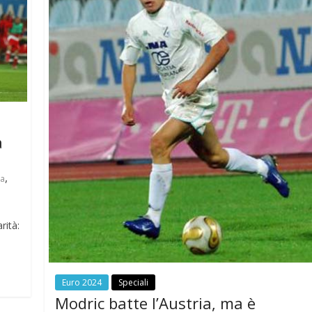
a
,
ia
rità:
Euro 2024
Speciali
Modric batte l’Austria, ma è