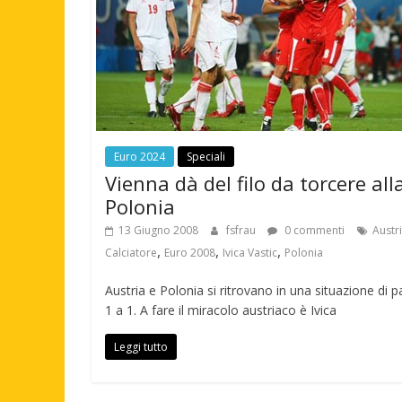
Euro 2024
Speciali
Vienna dà del filo da torcere all
Polonia
13 Giugno 2008
fsfrau
0 commenti
Austr
,
,
,
Calciatore
Euro 2008
Ivica Vastic
Polonia
Austria e Polonia si ritrovano in una situazione di pa
1 a 1. A fare il miracolo austriaco è Ivica
Leggi tutto