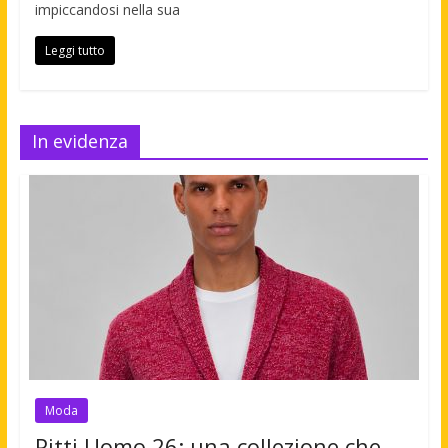
impiccandosi nella sua
Leggi tutto
In evidenza
Moda
Pitti Uomo 26: una collezione che