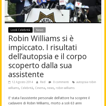
Look Celebrità
News
Robin Williams si è
impiccato. I risultati
dell’autopsia e il corpo
scoperto dalla sua
assistente
12 Agosto 2014
Red
0 commenti
autopsia robin
,
,
,
,
williams
Celebrità
Cinema
news
robin williams
E’ stata l’assistente personale dell’attore ha scoprire il
cadavere di Robin Williams, morto a soli 63 anni