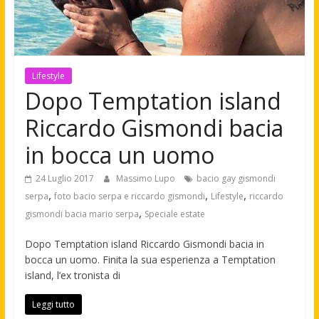
Lifestyle
Dopo Temptation island
Riccardo Gismondi bacia
in bocca un uomo
24 Luglio 2017
Massimo Lupo
bacio gay gismondi
,
,
,
serpa
foto bacio serpa e riccardo gismondi
Lifestyle
riccardo
,
gismondi bacia mario serpa
Speciale estate
Dopo Temptation island Riccardo Gismondi bacia in
bocca un uomo. Finita la sua esperienza a Temptation
island, l’ex tronista di
Leggi tutto