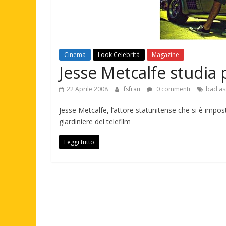
Cinema
Look Celebrità
Magazine
Jesse Metcalfe studia 
22 Aprile 2008
fsfrau
0 commenti
bad as
Jesse Metcalfe, l’attore statunitense che si è impos
giardiniere del telefilm
Leggi tutto