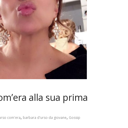
om’era alla sua prima
,
,
urso com'era
barbara d'urso da giovane
Gossip