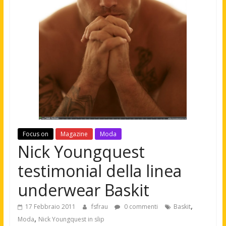
Focus on
Magazine
Moda
Nick Youngquest
testimonial della linea
underwear Baskit
,
17 Febbraio 2011
fsfrau
0 commenti
Baskit
,
Moda
Nick Youngquest in slip