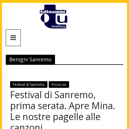
Salta
al
contenuto
Tuttouomini
News,
Tv,
Benigni Sanremo
Cinema,
Motori,
gay
news
Festival di Sanremo
Focus on
e
Festival di Sanremo,
la
prima serata. Apre Mina.
moda
maschile
Le nostre pagelle alle
canzoni