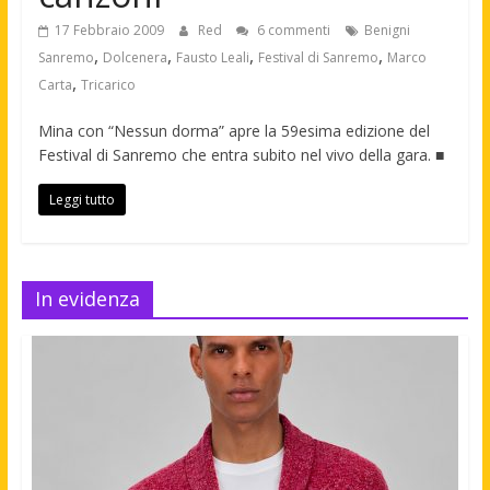
17 Febbraio 2009
Red
6 commenti
Benigni
,
,
,
,
Sanremo
Dolcenera
Fausto Leali
Festival di Sanremo
Marco
,
Carta
Tricarico
Mina con “Nessun dorma” apre la 59esima edizione del
Festival di Sanremo che entra subito nel vivo della gara. ■
Leggi tutto
In evidenza