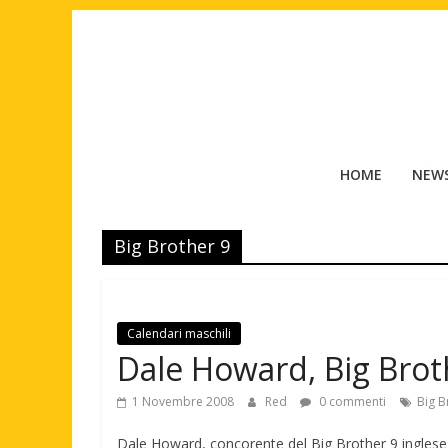
Salta
al
contenuto
Tuttouomini
HOME
NEW
News,
Tv,
Big Brother 9
Cinema,
Motori,
gay
news
Calendari maschili
e
Dale Howard, Big Broth
la
moda
1 Novembre 2008
Red
0 commenti
Big B
maschile
Dale Howard, concorente del Big Brother 9 inglese ha