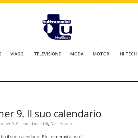
S
VIAGGI
TELEVISIONE
MODA
MOTORI
HI TECH
er 9. Il suo calendario
,
,
rother 9
Calendari maschili
Dale Howard
 il suo calendario. E lui è meraviglioso !