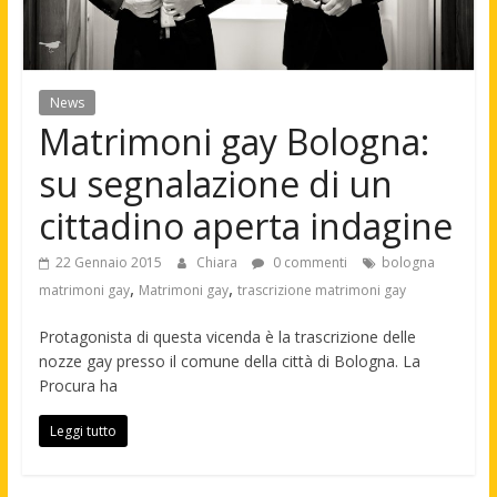
News
Matrimoni gay Bologna:
su segnalazione di un
cittadino aperta indagine
22 Gennaio 2015
Chiara
0 commenti
bologna
,
,
matrimoni gay
Matrimoni gay
trascrizione matrimoni gay
Protagonista di questa vicenda è la trascrizione delle
nozze gay presso il comune della città di Bologna. La
Procura ha
Leggi tutto