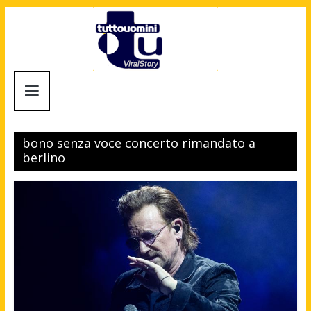
Salta
al
contenuto
Tuttouomini
News,
Tv,
bono senza voce concerto rimandato a
Cinema,
berlino
Motori,
gay
news
e
la
moda
maschile