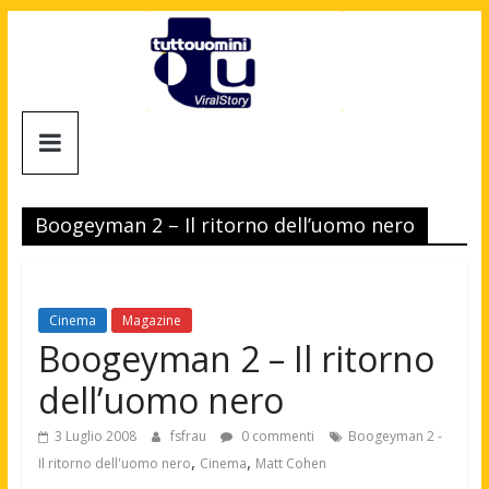
Salta
al
contenuto
Tuttouomini
News,
Tv,
Boogeyman 2 – Il ritorno dell’uomo nero
Cinema,
Motori,
gay
news
Cinema
Magazine
e
Boogeyman 2 – Il ritorno
la
dell’uomo nero
moda
maschile
3 Luglio 2008
fsfrau
0 commenti
Boogeyman 2 -
,
,
Il ritorno dell'uomo nero
Cinema
Matt Cohen