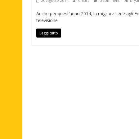
26 Agosto 2014
Chiara
0 commenti
brya
Anche per quest’anno 2014, la migliore serie agli 
televisione.
Leggi tutto