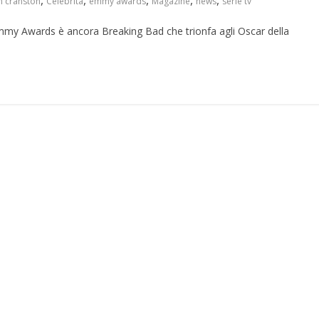
,
,
,
,
,
n cranston
Celebrità
emmy awards
Magazine
news
serie tv
Emmy Awards è ancora Breaking Bad che trionfa agli Oscar della