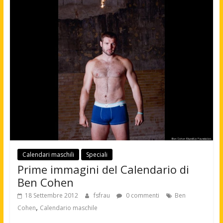
Calendari maschili
Speciali
Prime immagini del Calendario di
Ben Cohen
18 Settembre 2012
fsfrau
0 commenti
Ben
,
Cohen
Calendario maschile