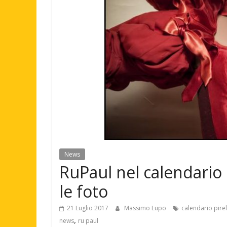
News
RuPaul nel calendario P
le foto
21 Luglio 2017
Massimo Lupo
calendario pirel
,
news
ru paul