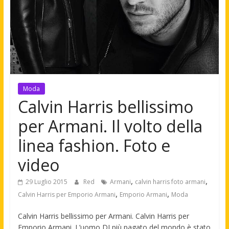
Moda
Calvin Harris bellissimo
per Armani. Il volto della
linea fashion. Foto e
video
,
,
29 Luglio 2015
Red
Armani
calvin harris foto armani
,
,
Calvin Harris per Emporio Armani
Emporio Armani
Moda
Calvin Harris bellissimo per Armani. Calvin Harris per
Emporio Armani. L’uomo DJ più pagato del mondo è stato