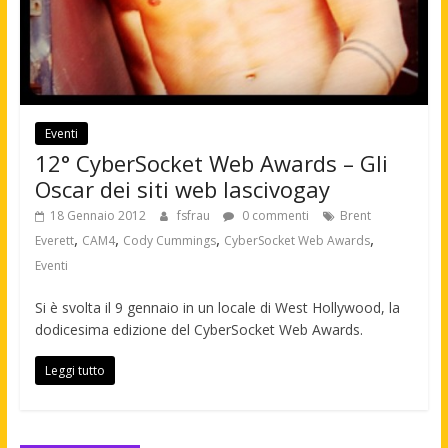
Eventi
12° CyberSocket Web Awards – Gli
Oscar dei siti web lascivogay
18 Gennaio 2012
fsfrau
0 commenti
Brent
,
,
,
,
Everett
CAM4
Cody Cummings
CyberSocket Web Awards
Eventi
Si è svolta il 9 gennaio in un locale di West Hollywood, la
dodicesima edizione del CyberSocket Web Awards.
Leggi tutto