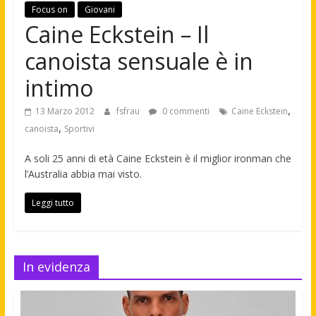
Focus on
Giovani
Caine Eckstein – Il
canoista sensuale è in
intimo
,
13 Marzo 2012
fsfrau
0 commenti
Caine Eckstein
,
canoista
Sportivi
A soli 25 anni di età Caine Eckstein è il miglior ironman che
l’Australia abbia mai visto.
Leggi tutto
In evidenza