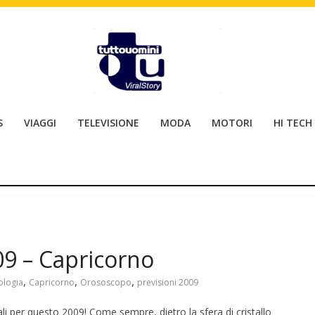
S
VIAGGI
TELEVISIONE
MODA
MOTORI
HI TECH
9 – Capricorno
,
,
,
ologia
Capricorno
Orososcopo
previsioni 2009
ali per questo 2009! Come sempre, dietro la sfera di cristallo