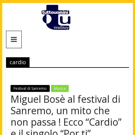
Salta
al
contenuto
Tuttouomini
News,
Tv,
cardio
Cinema,
Motori,
gay
news
Festival di Sanremo
Musica
e
Miguel Bosè al festival di
la
Sanremo, un mito che
moda
maschile
non passa ! Ecco “Cardio”
e il singolo “Por ti”