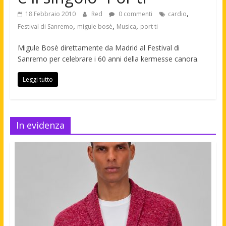
,
18 Febbraio 2010
Red
0 commenti
cardio
,
,
,
Festival di Sanremo
migule bosè
Musica
port ti
Migule Bosè direttamente da Madrid al Festival di
Sanremo per celebrare i 60 anni della kermesse canora.
Leggi tutto
In evidenza