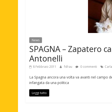
News
SPAGNA – Zapatero can
Antonelli
8 Febbraio 2011
fsfrau
0 commenti
Carla
La Spagna ancora una volta va avanti nel campo dell
infangata da una politica
Leggi tutto