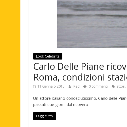
Look Celebrità
Carlo Delle Piane ricov
Roma, condizioni staz
11 Gennaio 2015
Red
0 commenti
attori
Un attore italiano conosciutissimo. Carlo delle Pi
passati due giorni dal ricovero
Leggi tutto