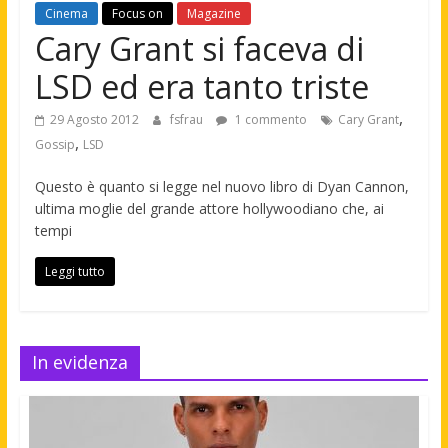
Cinema
Focus on
Magazine
Cary Grant si faceva di
LSD ed era tanto triste
,
29 Agosto 2012
fsfrau
1 commento
Cary Grant
,
Gossip
LSD
Questo è quanto si legge nel nuovo libro di Dyan Cannon,
ultima moglie del grande attore hollywoodiano che, ai
tempi
Leggi tutto
In evidenza