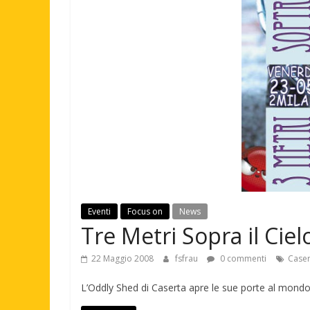
Eventi
Focus on
News
Tre Metri Sopra il Ciel
22 Maggio 2008
fsfrau
0 commenti
Caser
L’Oddly Shed di Caserta apre le sue porte al mon