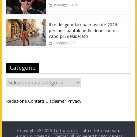
19 Maggio 2026
Il re del guardaroba maschile 2026:
perché il pantalone fluido in lino è il
capo più desiderato
4 Maggio 2026
Categorie
Categorie
Redazione
Contatti
Disclaimer
Privacy
Copyright © 2026
Tuttouomini
. Tutti i diritti riservati.
Tema: ColorMag di
ThemeGrill
. Powered by
WordPress
.