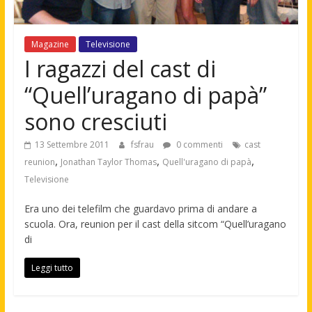
Magazine
Televisione
I ragazzi del cast di
“Quell’uragano di papà”
sono cresciuti
13 Settembre 2011
fsfrau
0 commenti
cast
,
,
,
reunion
Jonathan Taylor Thomas
Quell'uragano di papà
Televisione
Era uno dei telefilm che guardavo prima di andare a
scuola. Ora, reunion per il cast della sitcom “Quell’uragano
di
Leggi tutto