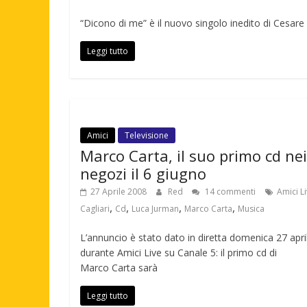
“Dicono di me” è il nuovo singolo inedito di Cesare
Leggi tutto
Amici
Televisione
Marco Carta, il suo primo cd nei
negozi il 6 giugno
27 Aprile 2008
Red
14 commenti
Amici L
,
,
,
,
Cagliari
Cd
Luca Jurman
Marco Carta
Musica
L’annuncio è stato dato in diretta domenica 27 apri
durante Amici Live su Canale 5: il primo cd di
Marco Carta sarà
Leggi tutto