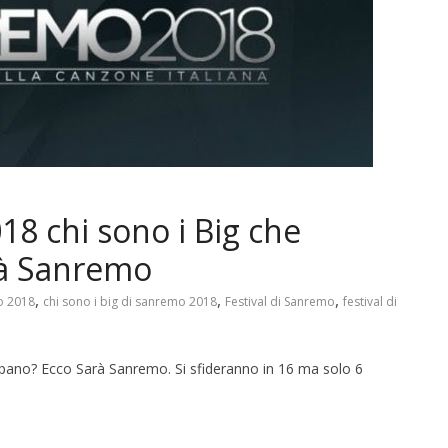
18 chi sono i Big che
rà Sanremo
,
,
,
o 2018
chi sono i big di sanremo 2018
Festival di Sanremo
festival di
ipano? Ecco Sarà Sanremo. Si sfideranno in 16 ma solo 6