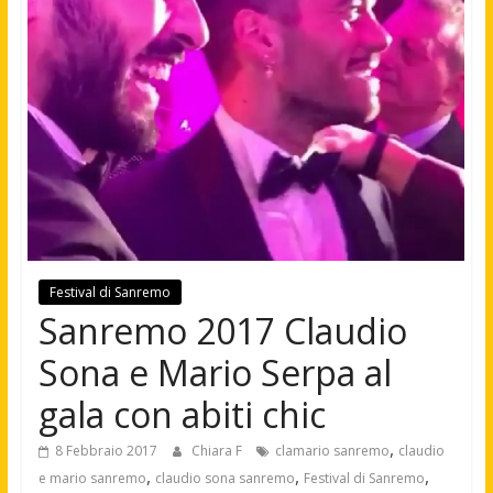
Festival di Sanremo
Sanremo 2017 Claudio
Sona e Mario Serpa al
gala con abiti chic
,
8 Febbraio 2017
Chiara F
clamario sanremo
claudio
,
,
,
e mario sanremo
claudio sona sanremo
Festival di Sanremo